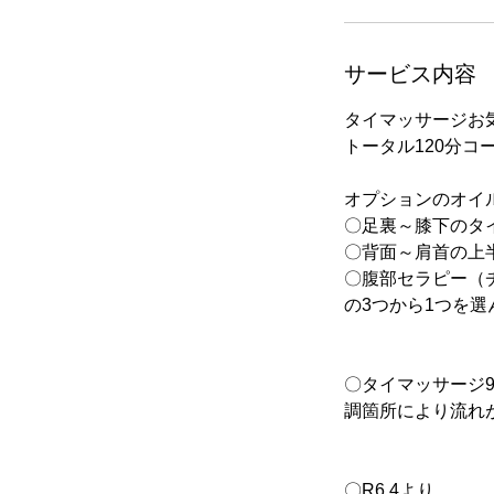
分
サービス内容
タイマッサージお
トータル120分コ
オプションのオイ
〇足裏～膝下のタ
〇背面～肩首の上
〇腹部セラピー（
の3つから1つを
〇タイマッサージ
調箇所により流れ
〇R6.4より