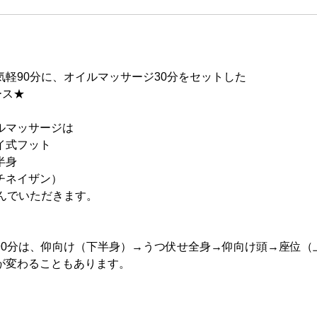
気軽90分に、オイルマッサージ30分をセットした
ース★
ルマッサージは
イ式フット
半身
チネイザン）
選んでいただきます。
90分は、仰向け（下半身）→うつ伏せ全身→仰向け頭→座位（
が変わることもあります。