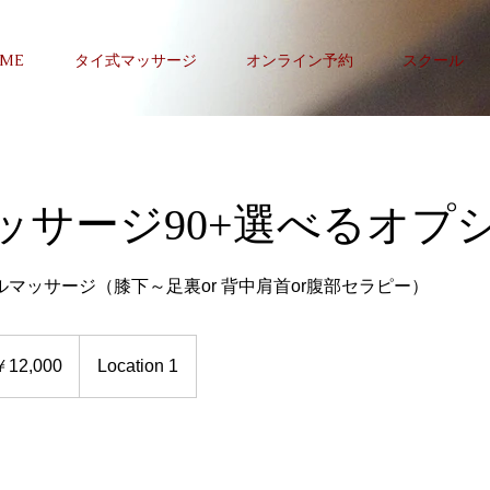
ME
タイ式マッサージ
オンライン予約
スクール
ッサージ90+選べるオプシ
マッサージ（膝下～足裏or 背中肩首or腹部セラピー）
00
￥12,000
Location 1