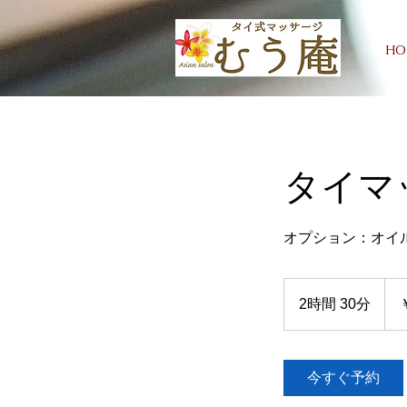
HO
タイマ
オプション：オイル
12,0
円
2時間 30分
2
時
間
3
今すぐ予約
0